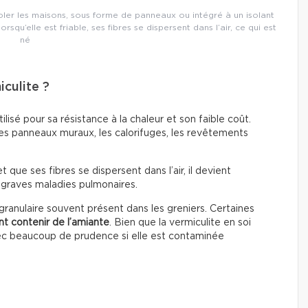
 isoler les maisons, sous forme de panneaux ou intégré à un isolant
rsqu’elle est friable, ses fibres se dispersent dans l’air, ce qui est
né
iculite ?
ilisé pour sa résistance à la chaleur et son faible coût.
 les panneaux muraux, les calorifuges, les revêtements
t que ses fibres se dispersent dans l’air, il devient
 graves maladies pulmonaires.
t granulaire souvent présent dans les greniers. Certaines
t contenir de l’amiante
. Bien que la vermiculite en soi
avec beaucoup de prudence si elle est contaminée