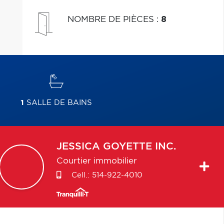
NOMBRE DE PIÈCES
:
8
1
SALLE DE BAINS
JESSICA
GOYETTE INC.
Courtier immobilier
Cell.:
514-922-4010