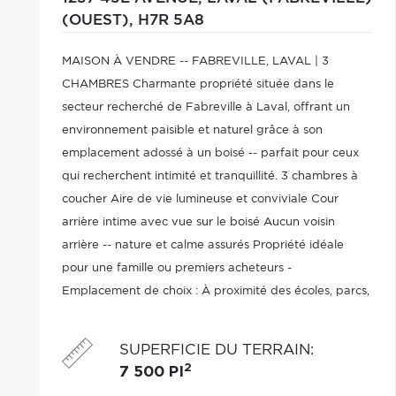
(OUEST),
H7R 5A8
MAISON À VENDRE -- FABREVILLE, LAVAL | 3
CHAMBRES Charmante propriété située dans le
secteur recherché de Fabreville à Laval, offrant un
environnement paisible et naturel grâce à son
emplacement adossé à un boisé -- parfait pour ceux
qui recherchent intimité et tranquillité. 3 chambres à
coucher Aire de vie lumineuse et conviviale Cour
arrière intime avec vue sur le boisé Aucun voisin
arrière -- nature et calme assurés Propriété idéale
pour une famille ou premiers acheteurs -
Emplacement de choix : À proximité des écoles, parcs,
commerces, restaurants. et services essentiels, avec
accès rapide aux principaux axes routiers. Belle
SUPERFICIE DU TERRAIN
:
luminosité
2
7 500 PI