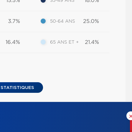
15.5%
18.0%
35-49 ANS
3.7%
25.0%
50-64 ANS
16.4%
21.4%
65 ANS ET +
 STATISTIQUES