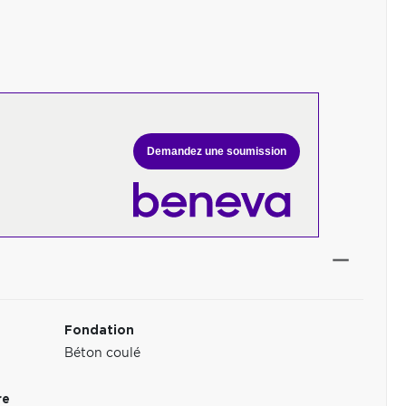
Demandez une soumission
Fondation
Béton coulé
re