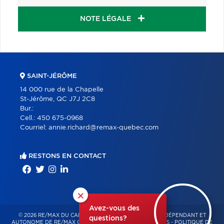
NOTE LÉGALE
SAINT-JÉRÔME
14 000 rue de la Chapelle
St-Jérôme, QC J7J 2C8
Bur.:
Cell.:
450 675-0968
Courriel:
annie.richard@remax-quebec.com
RESTONS EN CONTACT
×
Avez-vous des
© 2026 RE/MAX DU CARTIER BONJOUR – FRANCHISÉ INDÉPENDANT ET
questions?
AUTONOME DE RE/MAX QUÉBEC – TOUS DROITS RÉSERVÉS -
POLITIQUE DE