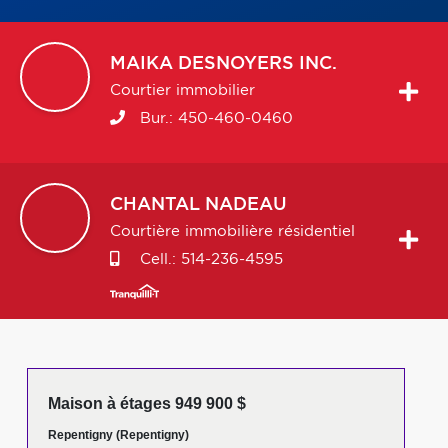
MAIKA
DESNOYERS INC.
Courtier immobilier
Bur.:
450-460-0460
CHANTAL
NADEAU
Courtière immobilière résidentiel
Cell.:
514-236-4595
Maison à étages 949 900 $
Repentigny (Repentigny)