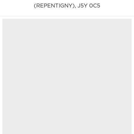
(REPENTIGNY),
J5Y 0C5